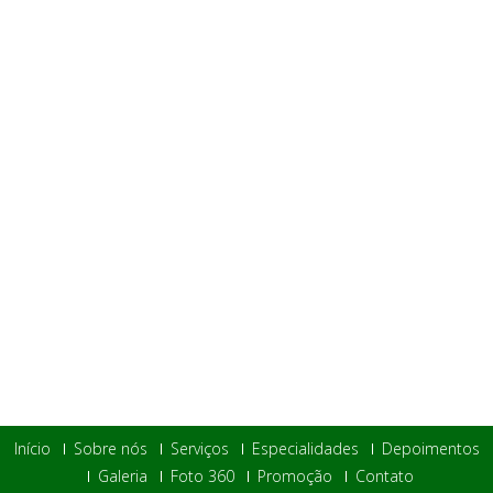
Início
Sobre nós
Serviços
Especialidades
Depoimentos
Galeria
Foto 360
Promoção
Contato